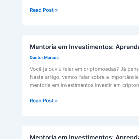
Liberd
Mentoria
Read Post »
Financ
em
Investimentos:
Aprenda
sobre
Mentoria em Investimentos: Aprenda
Criptomoedas,
Ductor Marcus
Análise
Gráfica
Você já ouviu falar em criptomoedas? Já pens
e
Neste artigo, vamos falar sobre a importânci
Robôs
mentoria em investimentos Investir em cript
de
Trade
Mentoria
Read Post »
em
Investimentos:
Aprenda
a
Mentoria em Investimentos: Aprenda