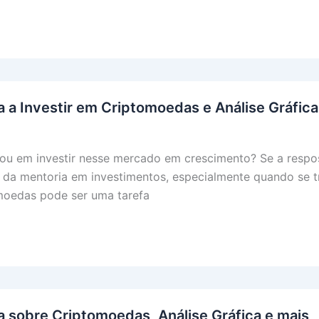
ade
eira
 a Investir em Criptomoedas e Análise Gráfica
ou em investir nesse mercado em crescimento? Se a respost
a da mentoria em investimentos, especialmente quando se 
omoedas pode ser uma tarefa
 sobre Criptomoedas, Análise Gráfica e mais