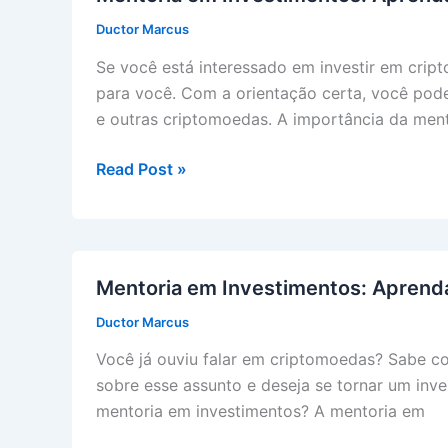
Investir
Ductor Marcus
em
Criptomoedas
Se você está interessado em investir em cri
e
para você. Com a orientação certa, você pode 
Análise
e outras criptomoedas. A importância da ment
Gráfica
Mentoria
Read Post »
em
Investimentos:
Aprenda
sobre
Mentoria em Investimentos: Aprenda
Criptomoedas,
Ductor Marcus
Análise
Gráfica
Você já ouviu falar em criptomoedas? Sabe co
e
sobre esse assunto e deseja se tornar um inv
mais
mentoria em investimentos? A mentoria em