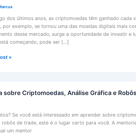
Marcus
go dos últimos anos, as criptomoedas têm ganhado cada v
n, por exemplo, se tornou uma das moedas digitais mais c
mento desse mercado, surge a oportunidade de investir e l
stá começando, pode ser […]
ia
ost »
imentos:
da
 sobre Criptomoedas, Análise Gráfica e Robô
r
omoedas
ntos? Se você está interessado em aprender sobre criptomo
 e robôs de trade, este é o lugar certo para você. A mento
ce
qual um mentor