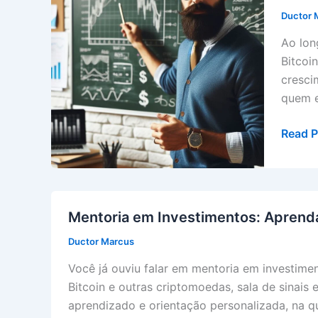
Ductor 
Ao lon
Bitcoi
cresci
quem e
Mentor
Read P
em
Invest
Apren
a
Mentoria em Investimentos: Aprenda
Investi
Ductor Marcus
em
Cript
Você já ouviu falar em mentoria em investime
e
Bitcoin e outras criptomoedas, sala de sinais
Alcan
aprendizado e orientação personalizada, na 
a