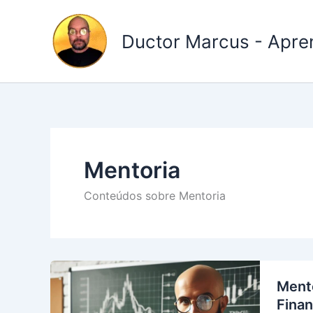
Ir
para
Ductor Marcus - Aprend
o
conteúdo
Mentoria
Conteúdos sobre Mentoria
Mento
Finan