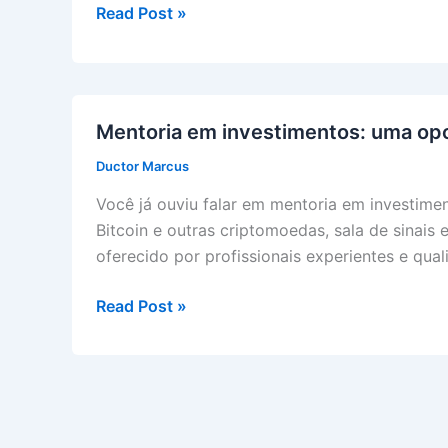
Mentoria
Read Post »
em
Investimentos:
Aprenda
a
Mentoria em investimentos: uma opo
Investir
Ductor Marcus
em
Criptomoedas
Você já ouviu falar em mentoria em investime
e
Bitcoin e outras criptomoedas, sala de sinais
Alcance
oferecido por profissionais experientes e qual
o
Sucesso
Mentoria
Read Post »
Financeiro
em
investimentos:
uma
oportunidade
para